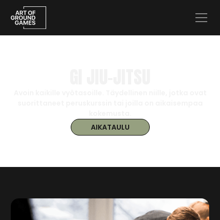
GI JIU-JITSU
Avoin kaikille vyötasoille. Täydellinen niille, jotka ovat
suorittaneet peruskurssin tai joilla on aikaisempaa
kokemusta.
AIKATAULU