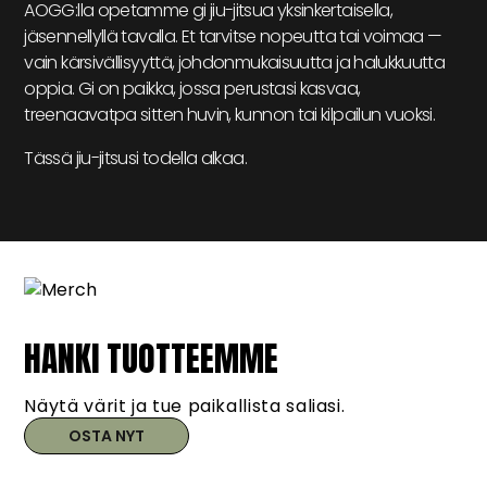
AOGG:lla opetamme gi jiu-jitsua yksinkertaisella,
jäsennellyllä tavalla. Et tarvitse nopeutta tai voimaa —
vain kärsivällisyyttä, johdonmukaisuutta ja halukkuutta
oppia. Gi on paikka, jossa perustasi kasvaa,
treenaavatpa sitten huvin, kunnon tai kilpailun vuoksi.
Tässä jiu-jitsusi todella alkaa.
HANKI TUOTTEEMME
Näytä värit ja tue paikallista saliasi.
OSTA NYT