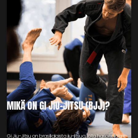
MIKÄ ON GI JIU-JITSU (BJJ)?
Gi Jiu-Jitsu on brasilialaista jiu-jitsua, jota harjoitellaan