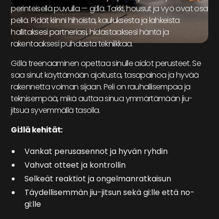
perinteisellä puvulla — gi:llä. Takki, housut ja vyö ovat osa
peliä. Pidät kiinni hihoista, kauluksesta ja lahkeista
hallitaksesi partneriasi, hidastaaksesi häntä ja
rakentaaksesi puhdasta tekniikkaa.
Gi:llä treenaaminen opettaa sinulle aidot perusteet. Se
saa sinut käyttämään ajoitusta, tasapainoa ja hyvää
rakennetta voiman sijaan. Peli on rauhallisempaa ja
teknisempää, mikä auttaa sinua ymmärtämään jiu-
jitsua syvemmällä tasolla.
Gi:llä kehität:
Vankat perusasennot ja hyvän ryhdin
Vahvat otteet ja kontrollin
Selkeät reaktiot ja ongelmanratkaisun
Täydellisemmän jiu-jitsun sekä gi:lle että no-
gi:lle